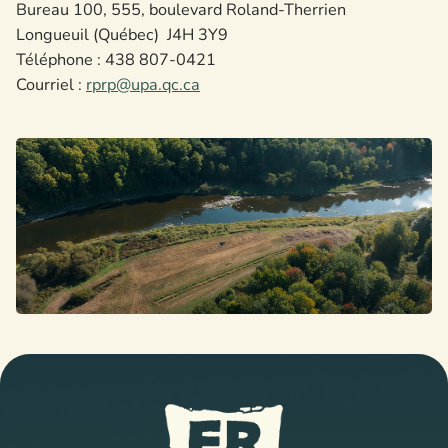
Bureau 100, 555, boulevard Roland-Therrien
Longueuil (Québec) J4H 3Y9
Téléphone : 438 807-0421
Courriel :
rprp@upa.qc.ca