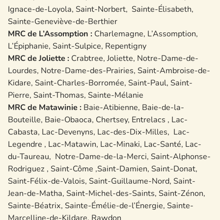
Ignace-de-Loyola, Saint-Norbert, Sainte-Élisabeth,
Sainte-Geneviève-de-Berthier
MRC de L’Assomption :
Charlemagne, L’Assomption,
L’Épiphanie, Saint-Sulpice, Repentigny
MRC de Joliette :
Crabtree, Joliette, Notre-Dame-de-
Lourdes, Notre-Dame-des-Prairies, Saint-Ambroise-de-
Kidare, Saint-Charles-Borromée, Saint-Paul, Saint-
Pierre, Saint-Thomas, Sainte-Mélanie
MRC de Matawinie :
Baie-Atibienne, Baie-de-la-
Bouteille, Baie-Obaoca, Chertsey, Entrelacs , Lac-
Cabasta, Lac-Devenyns, Lac-des-Dix-Milles, Lac-
Legendre , Lac-Matawin, Lac-Minaki, Lac-Santé, Lac-
du-Taureau, Notre-Dame-de-la-Merci, Saint-Alphonse-
Rodriguez , Saint-Côme ,Saint-Damien, Saint-Donat,
Saint-Félix-de-Valois, Saint-Guillaume-Nord, Saint-
Jean-de-Matha, Saint-Michel-des-Saints, Saint-Zénon,
Sainte-Béatrix, Sainte-Émélie-de-l’Énergie, Sainte-
Marcelline-de-Kildare, Rawdon