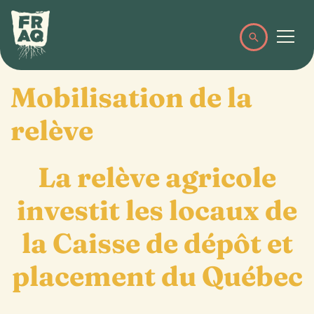
Mobilisation de la
relève
La relève agricole
investit les locaux de
la Caisse de dépôt et
placement du Québec