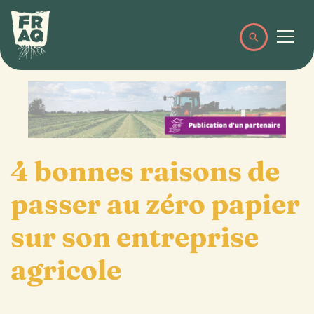
4 bonnes raisons de
passer au zéro papier
sur son entreprise
agricole