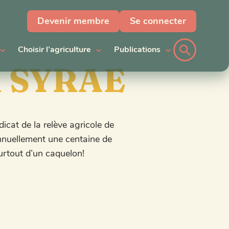
Devenir membre
Se connecter
Choisir l’agriculture
Publications
u SYRAE
icat de la relève agricole de
 annuellement une centaine de
urtout d’un caquelon!