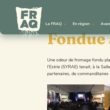
La FRAQ
En région
Avan
Fondue 
Une odeur de fromage fondu plana
l’Estrie (SYRAE) tenait, à la Sal
partenaires, de commanditaires e