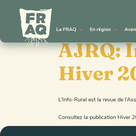
La FRAQ
En région
Avan
AJRQ: I
Hiver 2
L’Info-Rural est la revue de l’A
Consultez la publication Hiver 