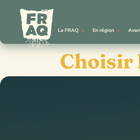
La FRAQ
En région
Avan
Choisir 